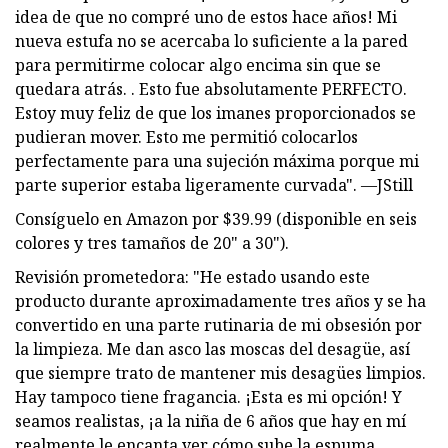
idea de que no compré uno de estos hace años! Mi
nueva estufa no se acercaba lo suficiente a la pared
para permitirme colocar algo encima sin que se
quedara atrás. . Esto fue absolutamente PERFECTO.
Estoy muy feliz de que los imanes proporcionados se
pudieran mover. Esto me permitió colocarlos
perfectamente para una sujeción máxima porque mi
parte superior estaba ligeramente curvada". —JStill
Consíguelo en Amazon por $39.99 (disponible en seis
colores y tres tamaños de 20" a 30").
Revisión prometedora: "He estado usando este
producto durante aproximadamente tres años y se ha
convertido en una parte rutinaria de mi obsesión por
la limpieza. Me dan asco las moscas del desagüe, así
que siempre trato de mantener mis desagües limpios.
Hay tampoco tiene fragancia. ¡Esta es mi opción! Y
seamos realistas, ¡a la niña de 6 años que hay en mí
realmente le encanta ver cómo sube la espuma