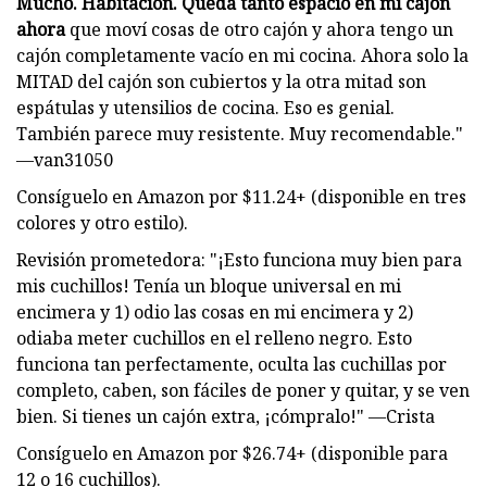
Mucho. Habitación. Queda tanto espacio en mi cajón
ahora
que moví cosas de otro cajón y ahora tengo un
cajón completamente vacío en mi cocina. Ahora solo la
MITAD del cajón son cubiertos y la otra mitad son
espátulas y utensilios de cocina. Eso es genial.
También parece muy resistente. Muy recomendable."
—van31050
Consíguelo en Amazon por $11.24+ (disponible en tres
colores y otro estilo).
Revisión prometedora: "¡Esto funciona muy bien para
mis cuchillos! Tenía un bloque universal en mi
encimera y 1) odio las cosas en mi encimera y 2)
odiaba meter cuchillos en el relleno negro. Esto
funciona tan perfectamente, oculta las cuchillas por
completo, caben, son fáciles de poner y quitar, y se ven
bien. Si tienes un cajón extra, ¡cómpralo!" —Crista
Consíguelo en Amazon por $26.74+ (disponible para
12 o 16 cuchillos).