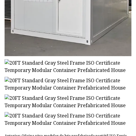
Anterior: Oficina viva modular de lujo prefabricada portátil ISO Envío