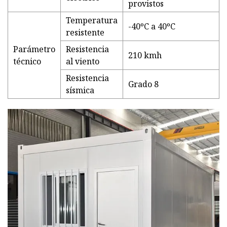
provistos
Temperatura
-40ºC a 40ºC
resistente
Parámetro
Resistencia
210 kmh
técnico
al viento
Resistencia
Grado 8
sísmica