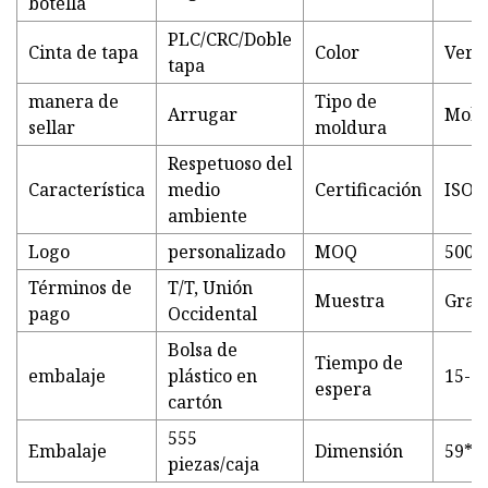
botella
PLC/CRC/Doble
Cinta de tapa
Color
Verde
tapa
manera de
Tipo de
Arrugar
Mold
sellar
moldura
Respetuoso del
Característica
medio
Certificación
ISO 
ambiente
Logo
personalizado
MOQ
5000 
Términos de
T/T, Unión
Muestra
Grati
pago
Occidental
Bolsa de
Tiempo de
embalaje
plástico en
15-20
espera
cartón
555
Embalaje
Dimensión
59*4
piezas/caja