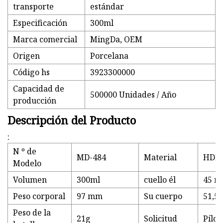
transporte
estándar
Especificación
300ml
Marca comercial
MingDa, OEM
Origen
Porcelana
Código hs
3923300000
Capacidad de
500000 Unidades / Año
producción
Descripción del Producto
:
N º de
MD-484
Material
HDP
Modelo
Volumen
300ml
cuello él
45 
Peso corporal
97 mm
Su cuerpo
51,5
Peso de la
21g
Solicitud
Píld