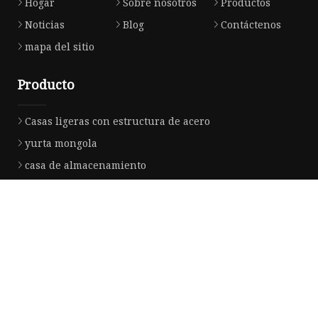
Hogar
Sobre nosotros
Productos
Noticias
Blog
Contáctenos
mapa del sitio
Producto
Casas ligeras con estructura de acero
yurta mongola
casa de almacenamiento
Casa Ampliable
casa contenedor
Casa contenedor de paquete plano
Casa contenedor ISO
Casa prefabricada
Casa pequeña